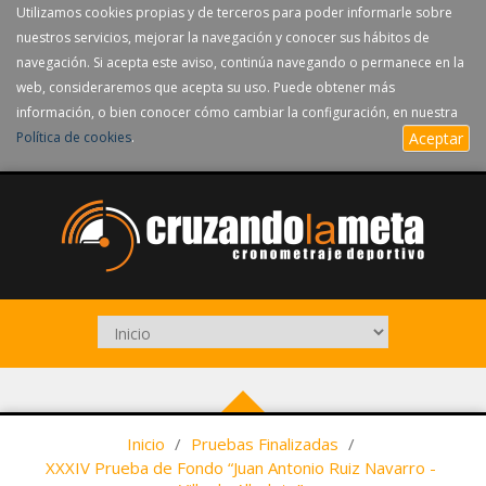
Utilizamos cookies propias y de terceros para poder informarle sobre
nuestros servicios, mejorar la navegación y conocer sus hábitos de
navegación. Si acepta este aviso, continúa navegando o permanece en la
web, consideraremos que acepta su uso. Puede obtener más
información, o bien conocer cómo cambiar la configuración, en nuestra
Política de cookies
.
Aceptar
Inicio
/
Pruebas Finalizadas
/
XXXIV Prueba de Fondo “Juan Antonio Ruiz Navarro -