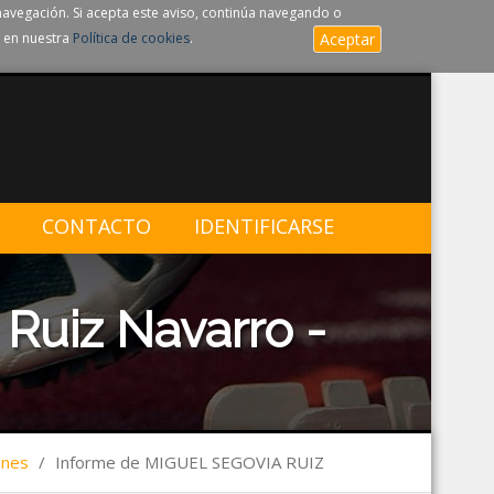
navegación. Si acepta este aviso, continúa navegando o
 en nuestra
Política de cookies
.
Aceptar
CONTACTO
IDENTIFICARSE
Ruiz Navarro -
ones
/
Informe de MIGUEL SEGOVIA RUIZ