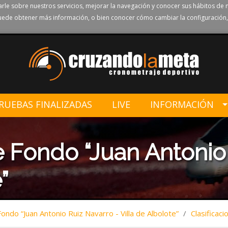
rle sobre nuestros servicios, mejorar la navegación y conocer sus hábitos de 
ede obtener más información, o bien conocer cómo cambiar la configuración,
RUEBAS FINALIZADAS
LIVE
INFORMACIÓN
 Fondo “Juan Antonio 
”
ndo “Juan Antonio Ruiz Navarro - Villa de Albolote”
/
Clasificaci