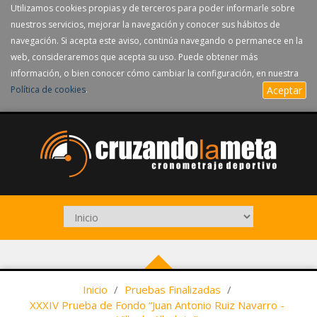
Utilizamos cookies propias y de terceros para poder informarle sobre
nuestros servicios, mejorar la navegación y conocer sus hábitos de
navegación. Si acepta este aviso, continúa navegando o permanece en la
web, consideraremos que acepta su uso. Puede obtener más
información, o bien conocer cómo cambiar la configuración, en nuestra
Política de cookies
.
Aceptar
Inicio
/
Pruebas Finalizadas
/
XXXIV Prueba de Fondo “Juan Antonio Ruiz Navarro -