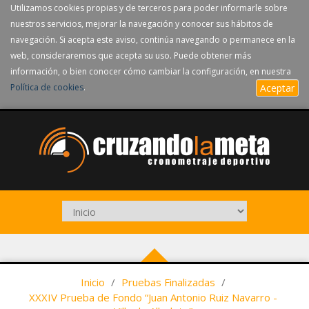
Utilizamos cookies propias y de terceros para poder informarle sobre
nuestros servicios, mejorar la navegación y conocer sus hábitos de
navegación. Si acepta este aviso, continúa navegando o permanece en la
web, consideraremos que acepta su uso. Puede obtener más
información, o bien conocer cómo cambiar la configuración, en nuestra
Política de cookies
.
Aceptar
Inicio
/
Pruebas Finalizadas
/
XXXIV Prueba de Fondo “Juan Antonio Ruiz Navarro -