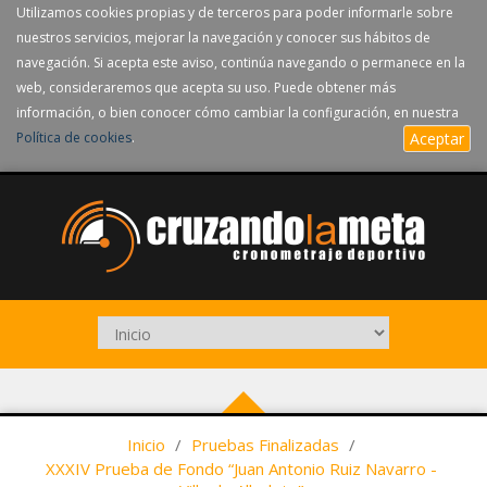
Utilizamos cookies propias y de terceros para poder informarle sobre
nuestros servicios, mejorar la navegación y conocer sus hábitos de
navegación. Si acepta este aviso, continúa navegando o permanece en la
web, consideraremos que acepta su uso. Puede obtener más
información, o bien conocer cómo cambiar la configuración, en nuestra
Política de cookies
.
Aceptar
Inicio
/
Pruebas Finalizadas
/
XXXIV Prueba de Fondo “Juan Antonio Ruiz Navarro -