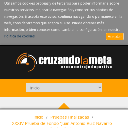
Utilizamos cookies propias y de terceros para poder informarle sobre
nuestros servicios, mejorar la navegación y conocer sus hábitos de
navegación. Si acepta este aviso, continúa navegando o permanece en la
web, consideraremos que acepta su uso. Puede obtener más
información, o bien conocer cómo cambiar la configuración, en nuestra
Política de cookies
.
Aceptar
Inicio
/
Pruebas Finalizadas
/
XXXIV Prueba de Fondo “Juan Antonio Ruiz Navarro -