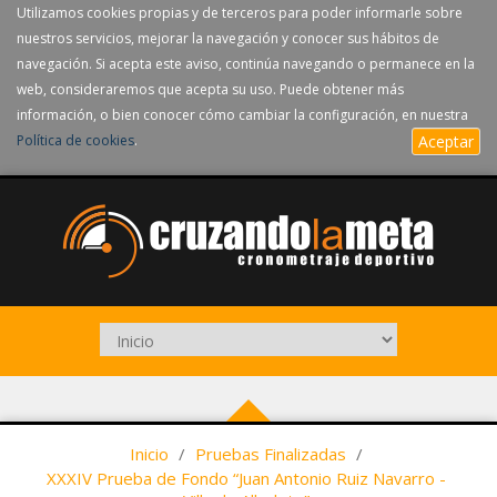
Utilizamos cookies propias y de terceros para poder informarle sobre
nuestros servicios, mejorar la navegación y conocer sus hábitos de
navegación. Si acepta este aviso, continúa navegando o permanece en la
web, consideraremos que acepta su uso. Puede obtener más
información, o bien conocer cómo cambiar la configuración, en nuestra
Política de cookies
.
Aceptar
Inicio
/
Pruebas Finalizadas
/
XXXIV Prueba de Fondo “Juan Antonio Ruiz Navarro -