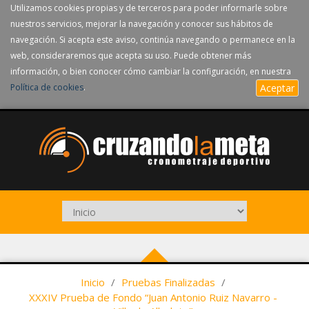
Utilizamos cookies propias y de terceros para poder informarle sobre
nuestros servicios, mejorar la navegación y conocer sus hábitos de
navegación. Si acepta este aviso, continúa navegando o permanece en la
web, consideraremos que acepta su uso. Puede obtener más
información, o bien conocer cómo cambiar la configuración, en nuestra
Política de cookies
.
Aceptar
Inicio
/
Pruebas Finalizadas
/
XXXIV Prueba de Fondo “Juan Antonio Ruiz Navarro -