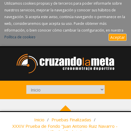
Utilizamos cookies propias y de terceros para poder informarle sobre
nuestros servicios, mejorar la navegación y conocer sus hábitos de
navegación. Si acepta este aviso, continúa navegando o permanece en la
web, consideraremos que acepta su uso. Puede obtener más
información, o bien conocer cómo cambiar la configuración, en nuestra
Política de cookies
.
Aceptar
Inicio
/
Pruebas Finalizadas
/
XXXIV Prueba de Fondo “Juan Antonio Ruiz Navarro -