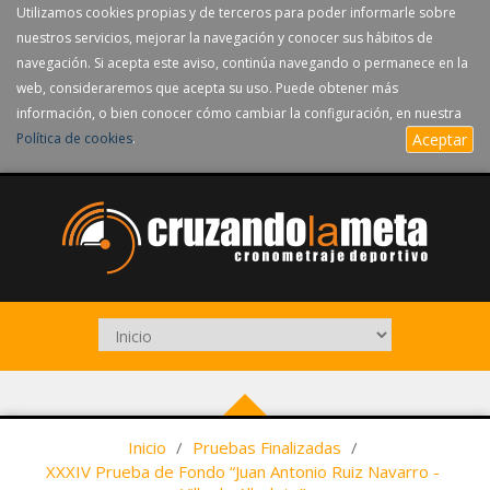
Utilizamos cookies propias y de terceros para poder informarle sobre
nuestros servicios, mejorar la navegación y conocer sus hábitos de
navegación. Si acepta este aviso, continúa navegando o permanece en la
web, consideraremos que acepta su uso. Puede obtener más
información, o bien conocer cómo cambiar la configuración, en nuestra
Política de cookies
.
Aceptar
Inicio
/
Pruebas Finalizadas
/
XXXIV Prueba de Fondo “Juan Antonio Ruiz Navarro -