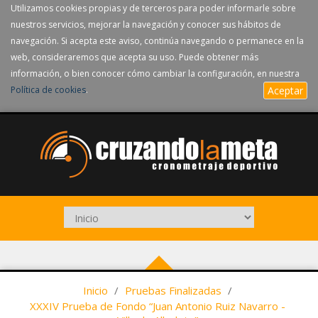
Utilizamos cookies propias y de terceros para poder informarle sobre
nuestros servicios, mejorar la navegación y conocer sus hábitos de
navegación. Si acepta este aviso, continúa navegando o permanece en la
web, consideraremos que acepta su uso. Puede obtener más
información, o bien conocer cómo cambiar la configuración, en nuestra
Política de cookies
.
Aceptar
Inicio
/
Pruebas Finalizadas
/
XXXIV Prueba de Fondo “Juan Antonio Ruiz Navarro -