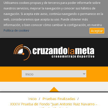
Utilizamos cookies propias y de terceros para poder informarle sobre
nuestros servicios, mejorar la navegación y conocer sus hábitos de
navegación. Si acepta este aviso, continúa navegando o permanece en la
web, consideraremos que acepta su uso. Puede obtener más
información, o bien conocer cómo cambiar la configuración, en nuestra
Política de cookies
.
Aceptar
Inicio
/
Pruebas Finalizadas
/
XXXIV Prueba de Fondo “Juan Antonio Ruiz Navarro -