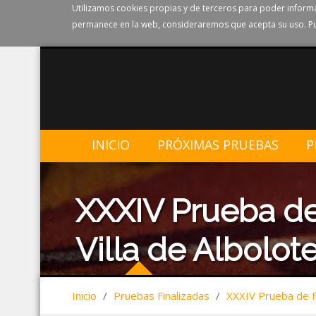
Utilizamos cookies propias y de terceros para poder informa
permanece en la web, consideraremos que acepta su uso. Pu
INICIO
PRÓXIMAS PRUEBAS
P
XXXIV Prueba de
Villa de Albolote
Inicio
/
Pruebas Finalizadas
/
XXXIV Prueba de Fo