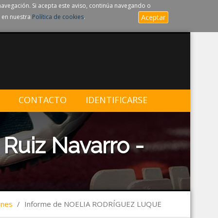
navegación. Si acepta este aviso, continúa navegando o
 en nuestra
Política de cookies
.
Aceptar
CONTACTO
IDENTIFICARSE
Ruiz Navarro -
ones
/
Informe de NOELIA RODRÍGUEZ LUQUE