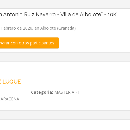
Antonio Ruiz Navarro - Villa de Albolote” - 10K
Febrero de 2026, en Albolote (Granada)
arar con otros participantes
Z LUQUE
Categoria:
MASTER A - F
MARACENA