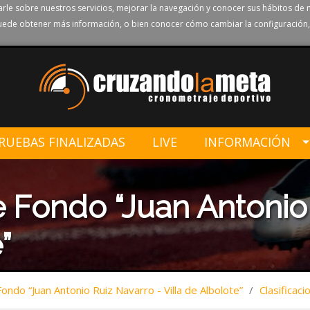
rle sobre nuestros servicios, mejorar la navegación y conocer sus hábitos de 
ede obtener más información, o bien conocer cómo cambiar la configuración,
RUEBAS FINALIZADAS
LIVE
INFORMACIÓN
 Fondo “Juan Antonio 
”
ndo “Juan Antonio Ruiz Navarro - Villa de Albolote”
/
Clasificaci