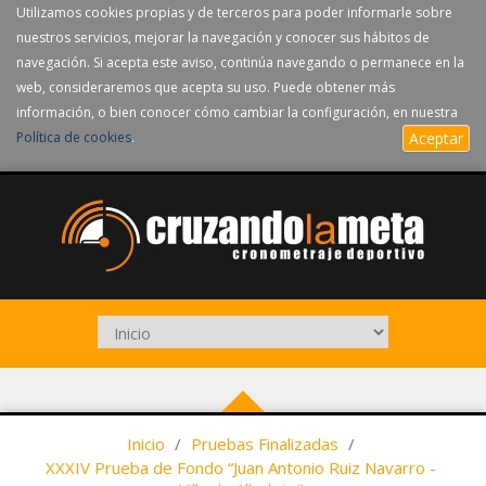
Utilizamos cookies propias y de terceros para poder informarle sobre
nuestros servicios, mejorar la navegación y conocer sus hábitos de
navegación. Si acepta este aviso, continúa navegando o permanece en la
web, consideraremos que acepta su uso. Puede obtener más
información, o bien conocer cómo cambiar la configuración, en nuestra
Política de cookies
.
Aceptar
Inicio
/
Pruebas Finalizadas
/
XXXIV Prueba de Fondo “Juan Antonio Ruiz Navarro -