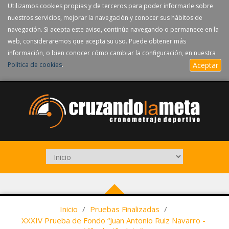
Utilizamos cookies propias y de terceros para poder informarle sobre
nuestros servicios, mejorar la navegación y conocer sus hábitos de
navegación. Si acepta este aviso, continúa navegando o permanece en la
web, consideraremos que acepta su uso. Puede obtener más
información, o bien conocer cómo cambiar la configuración, en nuestra
Política de cookies
.
Aceptar
Inicio
/
Pruebas Finalizadas
/
XXXIV Prueba de Fondo “Juan Antonio Ruiz Navarro -