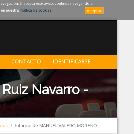
navegación. Si acepta este aviso, continúa navegando o
 en nuestra
Política de cookies
.
Aceptar
CONTACTO
IDENTIFICARSE
Ruiz Navarro -
ones
/
Informe de MANUEL VALERO MORENO