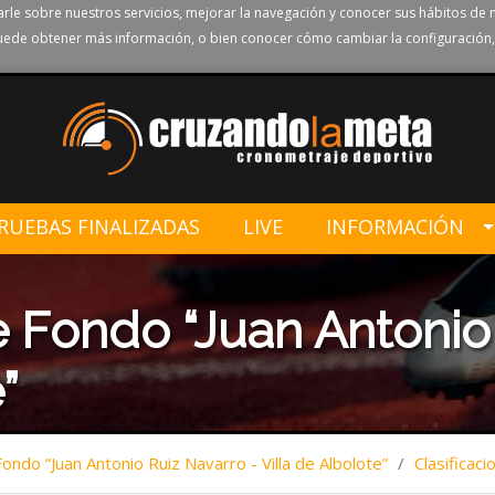
rle sobre nuestros servicios, mejorar la navegación y conocer sus hábitos de 
ede obtener más información, o bien conocer cómo cambiar la configuración,
RUEBAS FINALIZADAS
LIVE
INFORMACIÓN
 Fondo “Juan Antonio 
”
ndo “Juan Antonio Ruiz Navarro - Villa de Albolote”
/
Clasificaci