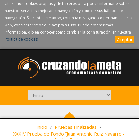
Utilizamos cookies propias y de terceros para poder informarle sobre
nuestros servicios, mejorar la navegación y conocer sus hábitos de
navegación. Si acepta este aviso, continúa navegando o permanece en la
web, consideraremos que acepta su uso. Puede obtener más
información, o bien conocer cómo cambiar la configuración, en nuestra
Política de cookies
.
Aceptar
Inicio
/
Pruebas Finalizadas
/
XXXIV Prueba de Fondo “Juan Antonio Ruiz Navarro -