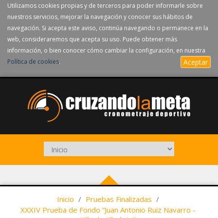
Utilizamos cookies propias y de terceros para poder informarle sobre
nuestros servicios, mejorar la navegación y conocer sus hábitos de
navegación. Si acepta este aviso, continúa navegando o permanece en la
web, consideraremos que acepta su uso. Puede obtener más
información, o bien conocer cómo cambiar la configuración, en nuestra
Política de cookies
.
Aceptar
Inicio
/
Pruebas Finalizadas
/
XXXIV Prueba de Fondo “Juan Antonio Ruiz Navarro -