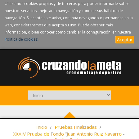
Utilizamos cookies propias y de terceros para poder informarle sobre
nuestros servicios, mejorar la navegación y conocer sus hábitos de
navegación. Si acepta este aviso, continúa navegando o permanece en la
web, consideraremos que acepta su uso. Puede obtener más
información, o bien conocer cómo cambiar la configuración, en nuestra
Política de cookies
.
Aceptar
Inicio
/
Pruebas Finalizadas
/
XXXIV Prueba de Fondo “Juan Antonio Ruiz Navarro -