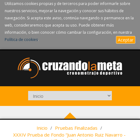
Utilizamos cookies propias y de terceros para poder informarle sobre
nuestros servicios, mejorar la navegación y conocer sus hábitos de
navegación. Si acepta este aviso, continúa navegando o permanece en la
web, consideraremos que acepta su uso. Puede obtener más
información, o bien conocer cómo cambiar la configuración, en nuestra
Política de cookies
.
Aceptar
Inicio
/
Pruebas Finalizadas
/
XXXIV Prueba de Fondo “Juan Antonio Ruiz Navarro -