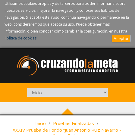
Utilizamos cookies propias y de terceros para poder informarle sobre
nuestros servicios, mejorar la navegación y conocer sus hábitos de
navegación. Si acepta este aviso, continúa navegando o permanece en la
web, consideraremos que acepta su uso. Puede obtener más
información, o bien conocer cómo cambiar la configuración, en nuestra
Política de cookies
.
Aceptar
Inicio
/
Pruebas Finalizadas
/
XXXIV Prueba de Fondo “Juan Antonio Ruiz Navarro -