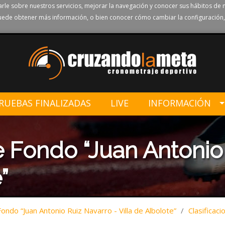
rle sobre nuestros servicios, mejorar la navegación y conocer sus hábitos de 
ede obtener más información, o bien conocer cómo cambiar la configuración,
RUEBAS FINALIZADAS
LIVE
INFORMACIÓN
 Fondo “Juan Antonio 
”
ndo “Juan Antonio Ruiz Navarro - Villa de Albolote”
/
Clasificaci