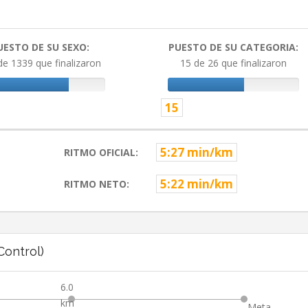
UESTO DE SU SEXO:
PUESTO DE SU CATEGORIA:
de 1339 que finalizaron
15 de 26 que finalizaron
15
5:27 min/km
RITMO OFICIAL:
5:22 min/km
RITMO NETO:
ontrol)
6.0
km
Meta