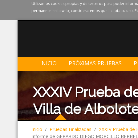
Utilizamos cookies propias y de terceros para poder informa
permanece en la web, consideraremos que acepta su uso. Pu
INICIO
PRÓXIMAS PRUEBAS
P
XXXIV Prueba de
Villa de Albolote
Inicio
/
Pruebas Finalizadas
/
XXXIV Prueba de Fo
Informe de GERARDO DIEGO MORCILLO BERBEL