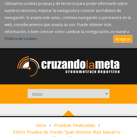
Utilizamos cookies propias y de terceros para poder informarle sobre
nuestros servicios, mejorar la navegación y conocer sus hábitos de
navegación. Si acepta este aviso, continúa navegando o permanece en la
web, consideraremos que acepta su uso. Puede obtener más
información, o bien conocer cómo cambiar la configuración, en nuestra
Política de cookies
.
Aceptar
Inicio
/
Pruebas Finalizadas
/
XXXIV Prueba de Fondo “Juan Antonio Ruiz Navarro -