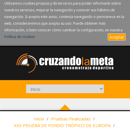
Utilizamos cookies propias y de terceros para poder informarle sobre
nuestros servicios, mejorar la navegación y conocer sus hábitos de
navegación. Si acepta este aviso, continúa navegando o permanece en la
web, consideraremos que acepta su uso. Puede obtener más
información, o bien conocer cómo cambiar la configuración, en nuestra
Política de cookies
.
Aceptar
Inicio
/
Pruebas Finalizadas
/
XXX PRUEBA DE FONDO TRÓPICO DE EUROPA
/