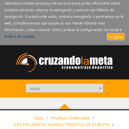
Utilizamos cookies propias y de terceros para poder informarle sobre
nuestros servicios, mejorar la navegación y conocer sus hábitos de
navegación. Si acepta este aviso, continúa navegando o permanece en la
web, consideraremos que acepta su uso. Puede obtener más
información, o bien conocer cómo cambiar la configuración, en nuestra
Política de cookies
.
Aceptar
Inicio
/
Pruebas Finalizadas
/
XXX PRUEBA DE FONDO TRÓPICO DE EUROPA
/