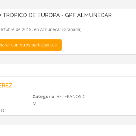
 TRÓPICO DE EUROPA - GPF ALMUÑECAR
ctubre de 2018, en Almuñécar (Granada)
arar con otros participantes
EREZ
Categoria:
VETERANOS C -
M
TO