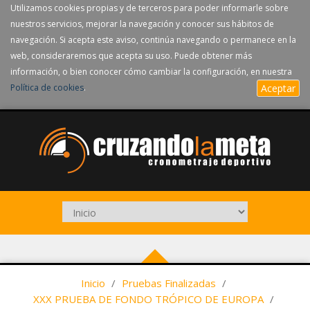
Utilizamos cookies propias y de terceros para poder informarle sobre
nuestros servicios, mejorar la navegación y conocer sus hábitos de
navegación. Si acepta este aviso, continúa navegando o permanece en la
web, consideraremos que acepta su uso. Puede obtener más
información, o bien conocer cómo cambiar la configuración, en nuestra
Política de cookies
.
Aceptar
Inicio
/
Pruebas Finalizadas
/
XXX PRUEBA DE FONDO TRÓPICO DE EUROPA
/