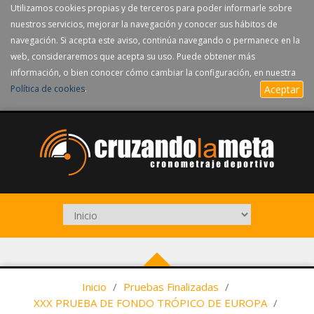
Utilizamos cookies propias y de terceros para poder informarle sobre
nuestros servicios, mejorar la navegación y conocer sus hábitos de
navegación. Si acepta este aviso, continúa navegando o permanece en la
web, consideraremos que acepta su uso. Puede obtener más
información, o bien conocer cómo cambiar la configuración, en nuestra
Política de cookies
.
Aceptar
Inicio
/
Pruebas Finalizadas
/
XXX PRUEBA DE FONDO TRÓPICO DE EUROPA
/