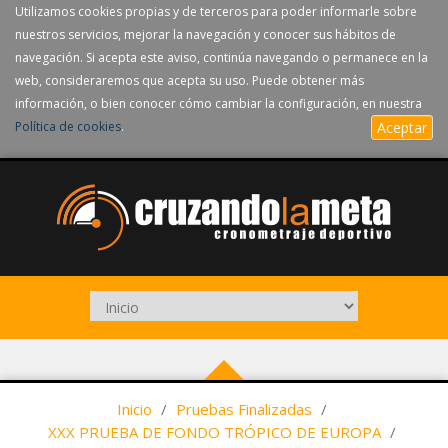
Utilizamos cookies propias y de terceros para poder informarle sobre
nuestros servicios, mejorar la navegación y conocer sus hábitos de
navegación. Si acepta este aviso, continúa navegando o permanece en la
web, consideraremos que acepta su uso. Puede obtener más
información, o bien conocer cómo cambiar la configuración, en nuestra
Política de cookies
.
Aceptar
Inicio
/
Pruebas Finalizadas
/
XXX PRUEBA DE FONDO TRÓPICO DE EUROPA
/