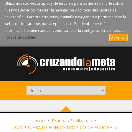
Utilizamos cookies propias y de terceros para poder informarle sobre
nuestros servicios, mejorar la navegación y conocer sus hábitos de
navegación. Si acepta este aviso, continúa navegando o permanece en la
web, consideraremos que acepta su uso. Puede obtener más
información, o bien conocer cómo cambiar la configuración, en nuestra
Política de cookies
.
Aceptar
Inicio
/
Pruebas Finalizadas
/
XXX PRUEBA DE FONDO TRÓPICO DE EUROPA
/