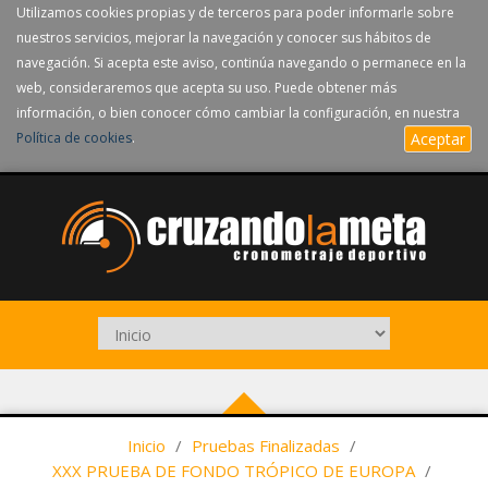
Utilizamos cookies propias y de terceros para poder informarle sobre
nuestros servicios, mejorar la navegación y conocer sus hábitos de
navegación. Si acepta este aviso, continúa navegando o permanece en la
web, consideraremos que acepta su uso. Puede obtener más
información, o bien conocer cómo cambiar la configuración, en nuestra
Política de cookies
.
Aceptar
Inicio
/
Pruebas Finalizadas
/
XXX PRUEBA DE FONDO TRÓPICO DE EUROPA
/