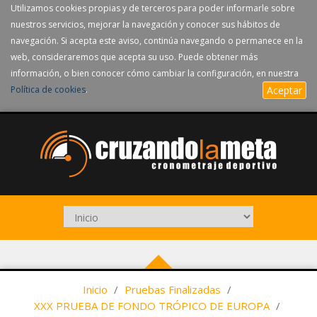
Utilizamos cookies propias y de terceros para poder informarle sobre
nuestros servicios, mejorar la navegación y conocer sus hábitos de
navegación. Si acepta este aviso, continúa navegando o permanece en la
web, consideraremos que acepta su uso. Puede obtener más
información, o bien conocer cómo cambiar la configuración, en nuestra
Política de cookies
.
Aceptar
Inicio
/
Pruebas Finalizadas
/
XXX PRUEBA DE FONDO TRÓPICO DE EUROPA
/