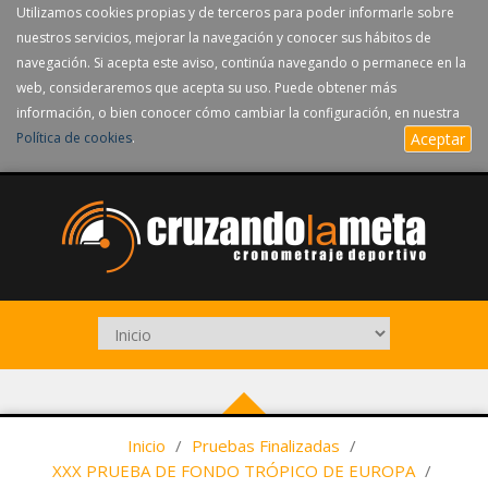
Utilizamos cookies propias y de terceros para poder informarle sobre
nuestros servicios, mejorar la navegación y conocer sus hábitos de
navegación. Si acepta este aviso, continúa navegando o permanece en la
web, consideraremos que acepta su uso. Puede obtener más
información, o bien conocer cómo cambiar la configuración, en nuestra
Política de cookies
.
Aceptar
Inicio
/
Pruebas Finalizadas
/
XXX PRUEBA DE FONDO TRÓPICO DE EUROPA
/