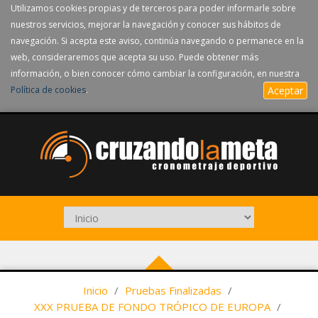
Utilizamos cookies propias y de terceros para poder informarle sobre
nuestros servicios, mejorar la navegación y conocer sus hábitos de
navegación. Si acepta este aviso, continúa navegando o permanece en la
web, consideraremos que acepta su uso. Puede obtener más
información, o bien conocer cómo cambiar la configuración, en nuestra
Política de cookies
.
Aceptar
Inicio
/
Pruebas Finalizadas
/
XXX PRUEBA DE FONDO TRÓPICO DE EUROPA
/