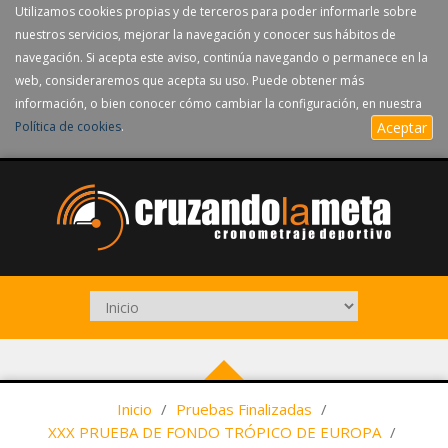
Utilizamos cookies propias y de terceros para poder informarle sobre
nuestros servicios, mejorar la navegación y conocer sus hábitos de
navegación. Si acepta este aviso, continúa navegando o permanece en la
web, consideraremos que acepta su uso. Puede obtener más
información, o bien conocer cómo cambiar la configuración, en nuestra
Política de cookies
.
Aceptar
Inicio
/
Pruebas Finalizadas
/
XXX PRUEBA DE FONDO TRÓPICO DE EUROPA
/