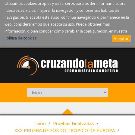
Utilizamos cookies propias y de terceros para poder informarle sobre
nuestros servicios, mejorar la navegación y conocer sus hábitos de
navegación. Si acepta este aviso, continúa navegando o permanece en la
web, consideraremos que acepta su uso. Puede obtener más
información, o bien conocer cómo cambiar la configuración, en nuestra
Política de cookies
.
Aceptar
Inicio
/
Pruebas Finalizadas
/
XXX PRUEBA DE FONDO TRÓPICO DE EUROPA
/