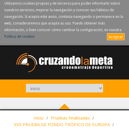
Utilizamos cookies propias y de terceros para poder informarle sobre
nuestros servicios, mejorar la navegación y conocer sus hábitos de
navegación. Si acepta este aviso, continúa navegando o permanece en la
web, consideraremos que acepta su uso. Puede obtener más
información, o bien conocer cómo cambiar la configuración, en nuestra
Política de cookies
.
Aceptar
Inicio
/
Pruebas Finalizadas
/
XXX PRUEBA DE FONDO TRÓPICO DE EUROPA
/