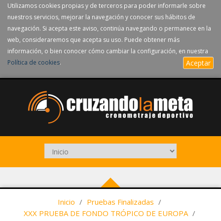
Utilizamos cookies propias y de terceros para poder informarle sobre
nuestros servicios, mejorar la navegación y conocer sus hábitos de
navegación. Si acepta este aviso, continúa navegando o permanece en la
web, consideraremos que acepta su uso. Puede obtener más
información, o bien conocer cómo cambiar la configuración, en nuestra
Política de cookies
.
Aceptar
Inicio
/
Pruebas Finalizadas
/
XXX PRUEBA DE FONDO TRÓPICO DE EUROPA
/