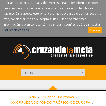
Utilizamos cookies propias y de terceros para poder informarle sobre
nuestros servicios, mejorar la navegación y conocer sus hábitos de
navegación. Si acepta este aviso, continúa navegando o permanece en la
web, consideraremos que acepta su uso. Puede obtener más
información, o bien conocer cómo cambiar la configuración, en nuestra
Política de cookies
.
Aceptar
Inicio
/
Pruebas Finalizadas
/
XXX PRUEBA DE FONDO TRÓPICO DE EUROPA
/