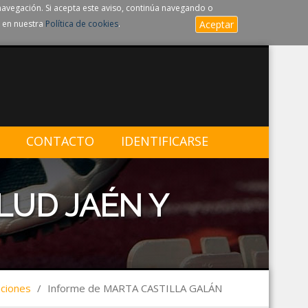
navegación. Si acepta este aviso, continúa navegando o
 en nuestra
Política de cookies
.
Aceptar
CONTACTO
IDENTIFICARSE
LUD JAÉN Y
aciones
/
Informe de MARTA CASTILLA GALÁN