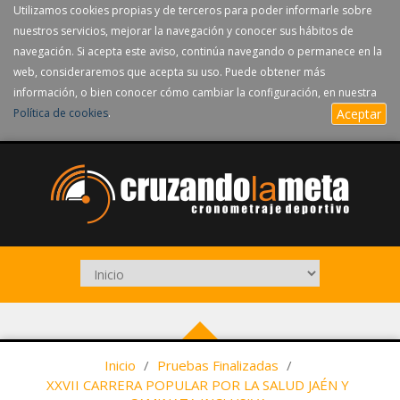
Utilizamos cookies propias y de terceros para poder informarle sobre
nuestros servicios, mejorar la navegación y conocer sus hábitos de
navegación. Si acepta este aviso, continúa navegando o permanece en la
web, consideraremos que acepta su uso. Puede obtener más
información, o bien conocer cómo cambiar la configuración, en nuestra
Política de cookies
.
Aceptar
Inicio
/
Pruebas Finalizadas
/
XXVII CARRERA POPULAR POR LA SALUD JAÉN Y