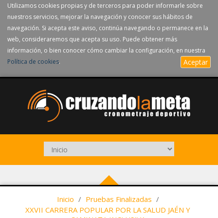
Utilizamos cookies propias y de terceros para poder informarle sobre
nuestros servicios, mejorar la navegación y conocer sus hábitos de
navegación. Si acepta este aviso, continúa navegando o permanece en la
web, consideraremos que acepta su uso. Puede obtener más
información, o bien conocer cómo cambiar la configuración, en nuestra
Política de cookies
.
Aceptar
Inicio
/
Pruebas Finalizadas
/
XXVII CARRERA POPULAR POR LA SALUD JAÉN Y