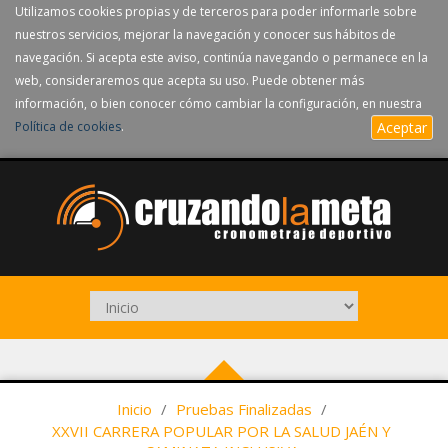
Utilizamos cookies propias y de terceros para poder informarle sobre
nuestros servicios, mejorar la navegación y conocer sus hábitos de
navegación. Si acepta este aviso, continúa navegando o permanece en la
web, consideraremos que acepta su uso. Puede obtener más
información, o bien conocer cómo cambiar la configuración, en nuestra
Política de cookies
.
Aceptar
Inicio
/
Pruebas Finalizadas
/
XXVII CARRERA POPULAR POR LA SALUD JAÉN Y