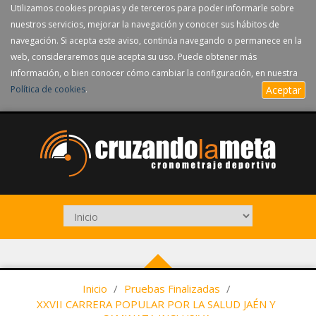
Utilizamos cookies propias y de terceros para poder informarle sobre
nuestros servicios, mejorar la navegación y conocer sus hábitos de
navegación. Si acepta este aviso, continúa navegando o permanece en la
web, consideraremos que acepta su uso. Puede obtener más
información, o bien conocer cómo cambiar la configuración, en nuestra
Política de cookies
.
Aceptar
Inicio
/
Pruebas Finalizadas
/
XXVII CARRERA POPULAR POR LA SALUD JAÉN Y