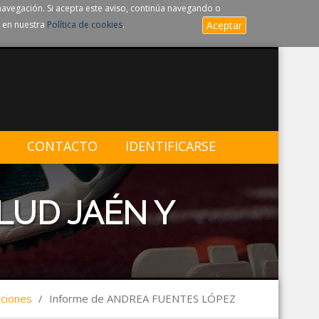
navegación. Si acepta este aviso, continúa navegando o
 en nuestra
Política de cookies
.
Aceptar
CONTACTO
IDENTIFICARSE
LUD JAÉN Y
aciones
/
Informe de ANDREA FUENTES LÓPEZ