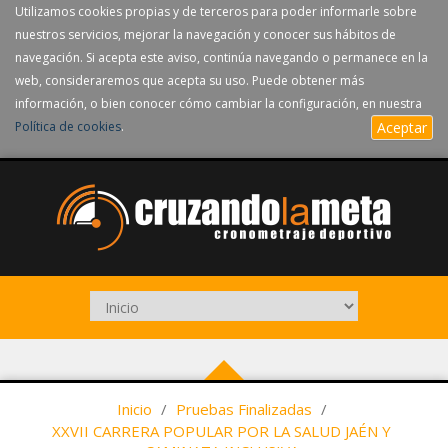
Utilizamos cookies propias y de terceros para poder informarle sobre
nuestros servicios, mejorar la navegación y conocer sus hábitos de
navegación. Si acepta este aviso, continúa navegando o permanece en la
web, consideraremos que acepta su uso. Puede obtener más
información, o bien conocer cómo cambiar la configuración, en nuestra
Política de cookies
.
Aceptar
Inicio
/
Pruebas Finalizadas
/
XXVII CARRERA POPULAR POR LA SALUD JAÉN Y