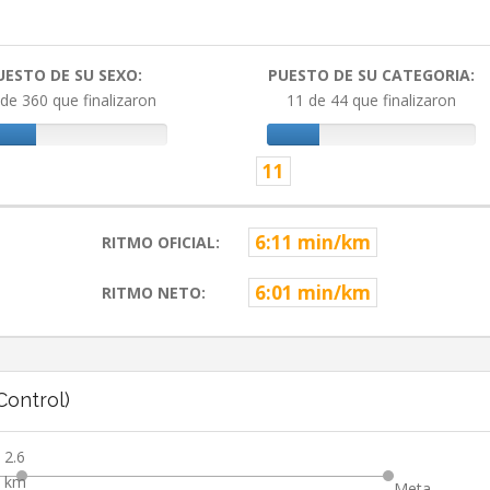
UESTO DE SU SEXO:
PUESTO DE SU CATEGORIA:
de 360 que finalizaron
11 de 44 que finalizaron
11
6:11 min/km
RITMO OFICIAL:
6:01 min/km
RITMO NETO:
ontrol)
2.6
km
Meta