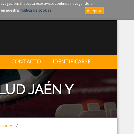
navegación. Si acepta este aviso, continúa navegando o
 en nuestra
Política de cookies
.
Aceptar
CONTACTO
IDENTIFICARSE
LUD JAÉN Y
aciones
/