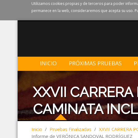
Utilizamos cookies propias y de terceros para poder informa
permanece en la web, consideraremos que acepta su uso. Pu
INICIO
PRÓXIMAS PRUEBAS
P
XXVII CARRERA
CAMINATA INCL
Inicio
/
Pruebas Finalizadas
/
XXVII CARRERA P
Informe de VERÓNICA SANDOVAL RODRÍGUEZ