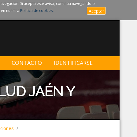
navegación. Si acepta este aviso, continúa navegando o
 en nuestra
Política de cookies
.
Aceptar
CONTACTO
IDENTIFICARSE
LUD JAÉN Y
aciones
/