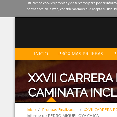
Utilizamos cookies propias y de terceros para poder informa
permanece en la web, consideraremos que acepta su uso. Pu
INICIO
PRÓXIMAS PRUEBAS
P
XXVII CARRERA
CAMINATA INCL
Inicio
/
Pruebas Finalizadas
/
XXVII CARRERA P
Informe de PEDRO MIGUEL OYA CHICA