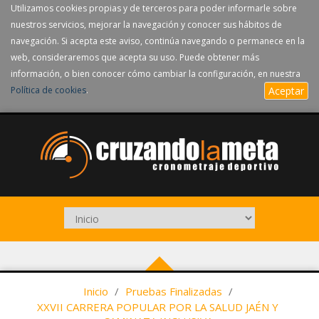
Utilizamos cookies propias y de terceros para poder informarle sobre
nuestros servicios, mejorar la navegación y conocer sus hábitos de
navegación. Si acepta este aviso, continúa navegando o permanece en la
web, consideraremos que acepta su uso. Puede obtener más
información, o bien conocer cómo cambiar la configuración, en nuestra
Política de cookies
.
Aceptar
Inicio
/
Pruebas Finalizadas
/
XXVII CARRERA POPULAR POR LA SALUD JAÉN Y