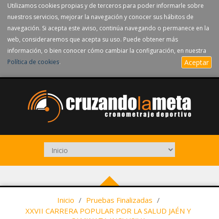
Utilizamos cookies propias y de terceros para poder informarle sobre
nuestros servicios, mejorar la navegación y conocer sus hábitos de
navegación. Si acepta este aviso, continúa navegando o permanece en la
web, consideraremos que acepta su uso. Puede obtener más
información, o bien conocer cómo cambiar la configuración, en nuestra
Política de cookies
.
Aceptar
Inicio
/
Pruebas Finalizadas
/
XXVII CARRERA POPULAR POR LA SALUD JAÉN Y